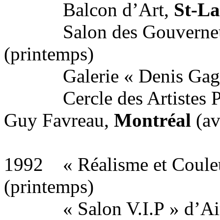
Balcon d’Art,
St-L
Salon des Gouverneurs
(printemps)
Galerie « Denis Gagnon »
Cercle des Artistes Pei
Guy Favreau,
Montréal
(av
1992 « Réalisme et Couleu
(printemps)
« Salon V.I.P » d’Air