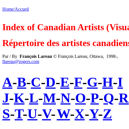
Home/Accueil
Index of Canadian Artists (Visua
Répertoire des artistes canadiens
Par / By
François Lareau
© François Lareau, Ottawa, 1998-,
flareau@rogers.com
A
-
B
-
C
-
D
-
E
-
F
-
G
-
H
-
I
J
-
K
-
L
-
M
-
N
-
O
-
P
-
Q
-
R
S
-
T
-
U
-
V
-
W
-
X
-
Y
-
Z