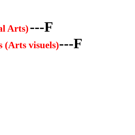
---F
l Arts)
---F
 (Arts visuels)