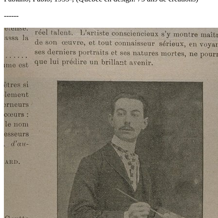
------