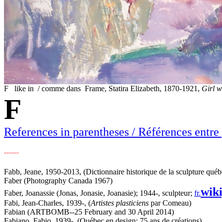
F like in / comme dans Frame, Statira Elizabeth, 1870-1921,
Girl w
F
References in parentheses / Références entre
------
Fabb, Jeane, 1950-2013, (Dictionnaire historique de la sculpture qu
Faber (Photography Canada 1967)
wik
Faber, Joanassie (Jonas, Jonasie, Joanasie); 1944-, sculpteur;
fr.
Fabi, Jean-Charles, 1939-, (
Artistes plasticiens
par Comeau)
Fabian (ARTBOMB--25 February and 30 April 2014)
Fabiano, Fabio, 1939-, (Québec en design: 75 ans de créations)