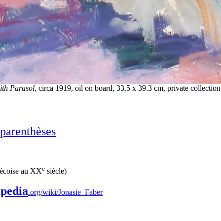
ith Parasol
, circa 1919, oil on board, 33.5 x 39.3 cm, private collection
 parenthèses
e
ébécoise au XX
siècle)
ipedia
.org/wiki/Jonasie_Faber