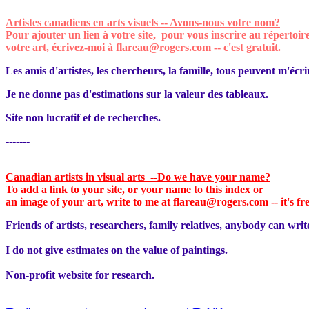
Artistes canadiens en arts visuels -- Avons-nous votre nom?
Pour ajouter un lien à votre site, pour vous inscrire
au répertoir
votre art, écrivez-moi à flareau@rogers.com
--
c'est gratuit
.
Les amis d'artistes, les chercheurs, la famille, tous peuvent m'écri
Je ne donne pas d'estimations sur la valeur des tableaux.
Site non lucratif et de recherches.
-------
Canadian artists in visual arts --Do we have your name?
To add a link to your site, or your name to this index or
an image of your art, write to me at flareau@rogers.com
-- it's fr
Friends of artists, researchers, family relatives, anybody can writ
I do not give estimates on the value of paintings.
Non-profit website for research.