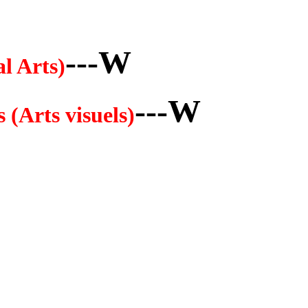
---W
l Arts)
---W
 (Arts visuels)