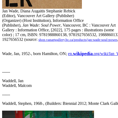
Jan Wade, Diana Augaitis Stephanie Rebick
(Editor), Vancouver Art Gallery (Publisher)
(Organizer) (Host Institution), Information Office
(Publisher),
Jan Wade: Soul Power
,
Vancouver, BC : Vancouver Art
Gallery : Information Office, [2022],
175 pages : illustrations (some
color) ; 17 cm, ISBN:
9781988860138, 9781927656532, 198886013
1927656532 (source:
shop.vanartgallery.bc.ca/products/jan-wade-soul-power
wikipedia
Wade, Jan, 1952-, born Hamilton, ON;
en.
.org/wiki/Jan_
------
Waddell, Jan
Waddell, Malcom
------
Waddell, Stephen, 1968-, (Builders: Biennial 2012; Monte Clark Gal