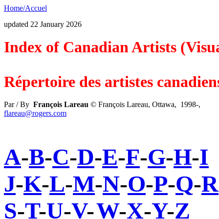
Home/Accuel
updated 22 January 2026
Index of Canadian Artists (Visua
Répertoire des artistes canadiens
Par / By
François Lareau
© François Lareau, Ottawa, 1998-,
flareau@rogers.com
A
-
B
-
C
-
D
-
E
-
F
-
G
-
H
-
I
J
-
K
-
L
-
M
-
N
-
O
-
P
-
Q
-
R
S
-
T
-
U
-
V
-
W
-
X
-
Y
-
Z