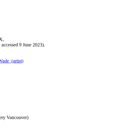
X,
, accessed 9 June 2023).
Wade_(artist)
lery Vancouver)