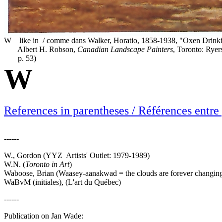
W like in / comme dans Walker, Horatio, 1858-1938, "Oxen Drinking
Albert H. Robson,
Canadian Landscape Painters
, Toronto: Ryer
p. 53)
W
References in parentheses / Références entre
------
W., Gordon (YYZ Artists' Outlet: 1979-1989)
W.N. (
Toronto in Art
)
Waboose, Brian (Waasey-aanakwad = the clouds are forever changing
WaBvM (initiales), (L'art du Québec)
------
Publication on Jan Wade: