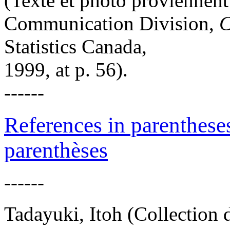
(Texte et photo proviennent 
Communication Division,
C
Statistics Canada,
1999, at p. 56).
------
References in parentheses
parenthèses
------
Tadayuki, Itoh (Coll
ection d