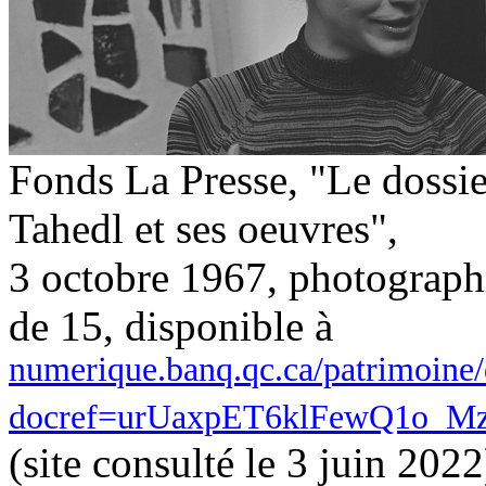
Fonds La Presse, "
Le dossie
Tahedl et ses oeuvres",
3 octobre 1967, photograph
de 15, disponible à
numerique.banq.qc.ca/patrimoine
docref=urUaxpET6klFewQ1o_M
(site consulté le 3 juin 2022