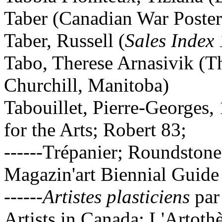
Taber (Canadian War Poster
Taber, Russell (
Sa
les In
dex 
Tabo, Therese Arnasivik (
Churchill, Manitoba)
Tabouillet, Pierre-Georges
for the Arts; Robert 83;
------Trépanier; Roundstone
Magazin'art Biennial Guid
------
Artistes plasticiens
par
Artists in Canada; L'Artoth