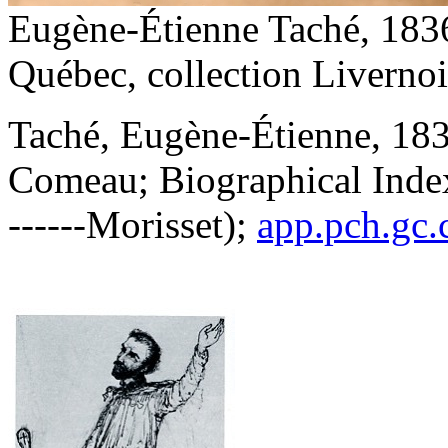
Eugène-Étienne Taché, 1836
Québec, collection Livernoi
Taché, Eugène-Étienne, 183
Comeau; Biographical Index
------Morisset);
app.pch.gc.c