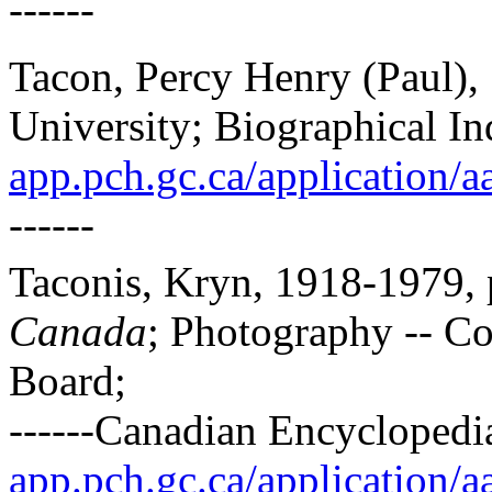
------
Tacon, Percy Henry (Paul)
University; Biographical In
app.pch.gc.ca/application/aac
------
Taconis, Kryn, 1918-1979, 
Canada
; Photography -- Co
Board;
------Canadian Encyclopedia
app.pch.gc.ca/application/aac