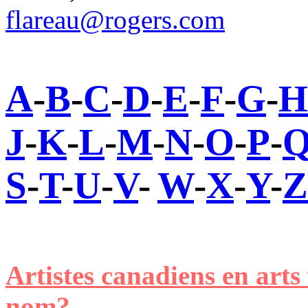
flareau@rogers.com
A
-
B
-
C
-
D
-
E
-
F
-
G
-
H
J
-
K
-
L
-
M
-
N
-
O
-
P
-
S
-
T
-
U
-
V
-
W
-
X
-
Y
-
Z
Artistes canadiens en arts
nom?