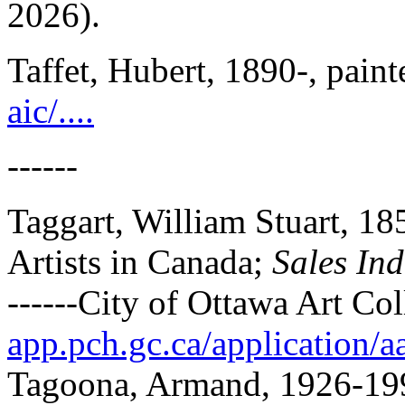
2026).
Taffet, Hubert, 1890-, paint
aic/....
------
Taggart, William Stuart, 18
Artists in Canada;
Sa
les In
d
------City of Ottawa Art Col
app.pch.gc.ca/application/aac
Tagoona, Armand, 1926-199