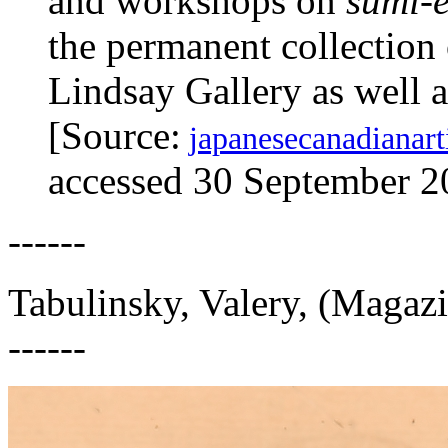
and workshops on
sumi-
the permanent collection 
Lindsay Gallery as well a
[Source:
japanesecanadianarti
accessed 30 September 2
------
Tabulinsky, Valery, (Magazin
------